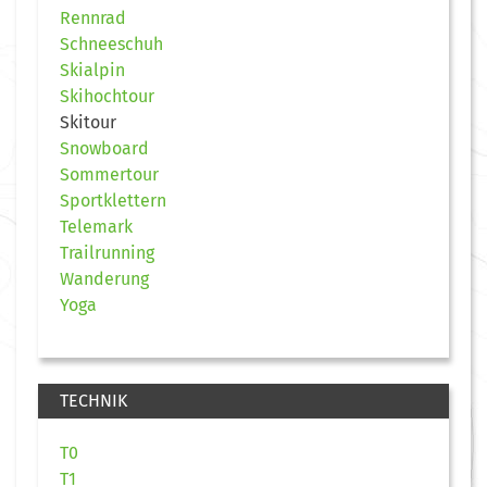
Rennrad
Schneeschuh
Skialpin
Skihochtour
Skitour
Snowboard
Sommertour
Sportklettern
Telemark
Trailrunning
Wanderung
Yoga
TECHNIK
T0
T1