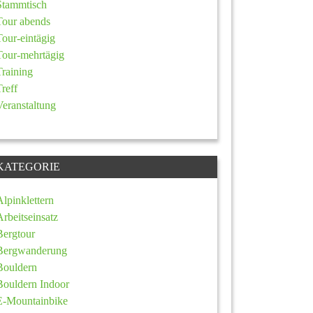
Stammtisch
Tour abends
Tour-eintägig
Tour-mehrtägig
Training
Treff
Veranstaltung
KATEGORIE
Alpinklettern
Arbeitseinsatz
Bergtour
Bergwanderung
Bouldern
Bouldern Indoor
E-Mountainbike