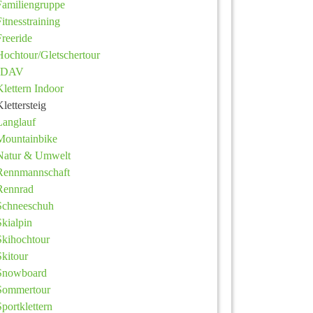
Familiengruppe
Fitnesstraining
Freeride
Hochtour/Gletschertour
JDAV
Klettern Indoor
Klettersteig
Langlauf
Mountainbike
Natur & Umwelt
Rennmannschaft
Rennrad
Schneeschuh
Skialpin
Skihochtour
Skitour
Snowboard
Sommertour
Sportklettern