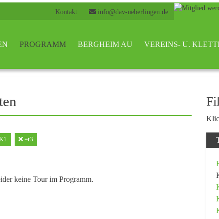
Kontakt
info@dav-ueberlingen.de
EN
PROGRAMM
BERGHEIM AU
VEREINS- U. KLE
ten
Fi
Klic
K1
=t3
eider keine Tour im Programm.