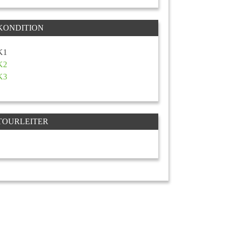
KONDITION
K1
K2
K3
TOURLEITER