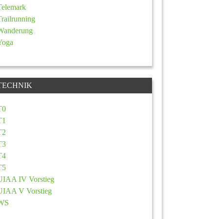
Telemark
Trailrunning
Wanderung
Yoga
TECHNIK
T0
T1
T2
T3
T4
T5
UIAA IV Vorstieg
UIAA V Vorstieg
WS