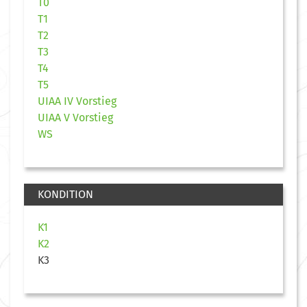
T0
T1
T2
T3
T4
T5
UIAA IV Vorstieg
UIAA V Vorstieg
WS
KONDITION
K1
K2
K3