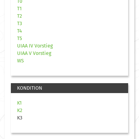
T0
T1
T2
T3
T4
T5
UIAA IV Vorstieg
UIAA V Vorstieg
WS
KONDITION
K1
K2
K3