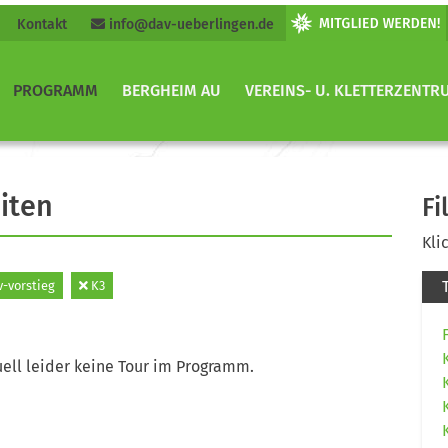
Kontakt
info@dav-ueberlingen.de
PROGRAMM
BERGHEIM AU
VEREINS- U. KLETTERZENTR
iten
Fi
Kli
v-vorstieg
K3
ell leider keine Tour im Programm.