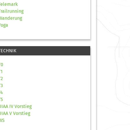
Telemark
Trailrunning
Wanderung
Yoga
TECHNIK
T0
T1
T2
T3
T4
T5
UIAA IV Vorstieg
UIAA V Vorstieg
WS