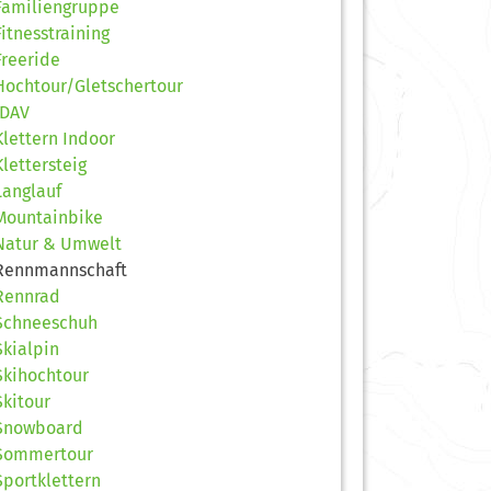
Familiengruppe
Fitnesstraining
Freeride
Hochtour/Gletschertour
JDAV
Klettern Indoor
Klettersteig
Langlauf
Mountainbike
Natur & Umwelt
Rennmannschaft
Rennrad
Schneeschuh
Skialpin
Skihochtour
Skitour
Snowboard
Sommertour
Sportklettern