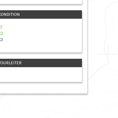
KONDITION
K1
K2
K3
TOURLEITER