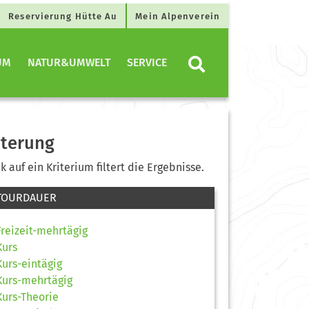
Reservierung Hütte Au
Mein Alpenverein
UM
NATUR&UMWELT
SERVICE
lterung
ck auf ein Kriterium filtert die Ergebnisse.
TOURDAUER
Freizeit-mehrtägig
Kurs
Kurs-eintägig
Kurs-mehrtägig
Kurs-Theorie