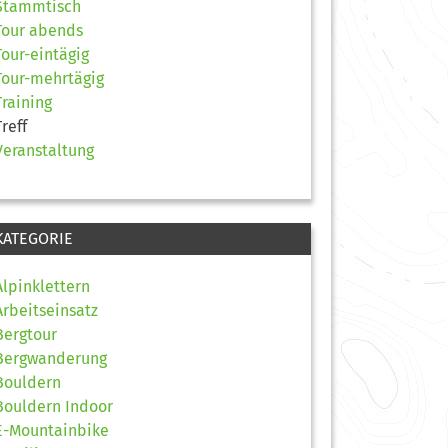
Stammtisch
Tour abends
Tour-eintägig
Tour-mehrtägig
Training
Treff
Veranstaltung
KATEGORIE
Alpinklettern
Arbeitseinsatz
Bergtour
Bergwanderung
Bouldern
Bouldern Indoor
E-Mountainbike