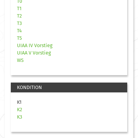
T0
T1
T2
T3
T4
T5
UIAA IV Vorstieg
UIAA V Vorstieg
WS
KONDITION
K1
K2
K3