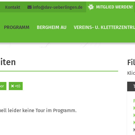
Kontakt
info@dav-ueberlingen.de
PROGRAMM
BERGHEIM AU
VEREINS- U. KLETTERZENTR
iten
Fi
Kli
or
=t0
ell leider keine Tour im Programm.