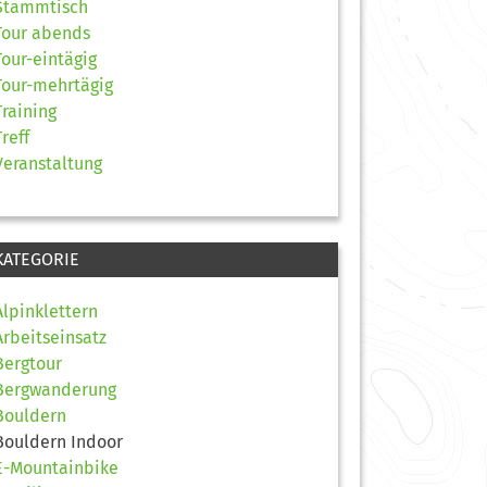
Stammtisch
Tour abends
Tour-eintägig
Tour-mehrtägig
Training
Treff
Veranstaltung
KATEGORIE
Alpinklettern
Arbeitseinsatz
Bergtour
Bergwanderung
Bouldern
Bouldern Indoor
E-Mountainbike