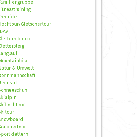
Familiengruppe
Fitnesstraining
Freeride
Hochtour/Gletschertour
JDAV
Klettern Indoor
Klettersteig
Langlauf
Mountainbike
Natur & Umwelt
Rennmannschaft
Rennrad
Schneeschuh
Skialpin
Skihochtour
Skitour
Snowboard
Sommertour
Sportklettern