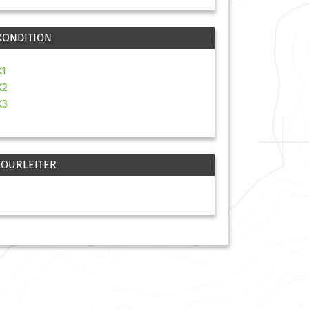
KONDITION
K1
K2
K3
TOURLEITER