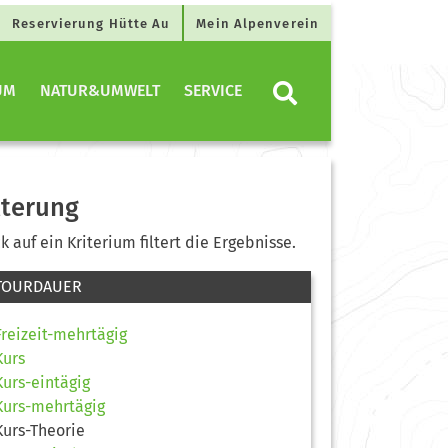
Reservierung Hütte Au
Mein Alpenverein
UM
NATUR&UMWELT
SERVICE
lterung
ck auf ein Kriterium filtert die Ergebnisse.
TOURDAUER
Freizeit-mehrtägig
Kurs
Kurs-eintägig
Kurs-mehrtägig
Kurs-Theorie