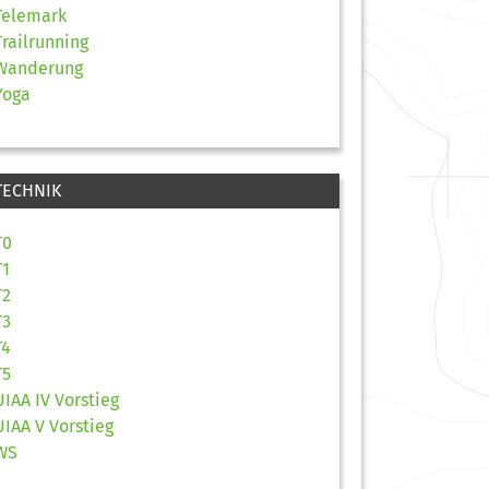
Telemark
Trailrunning
Wanderung
Yoga
TECHNIK
T0
T1
T2
T3
T4
T5
UIAA IV Vorstieg
UIAA V Vorstieg
WS