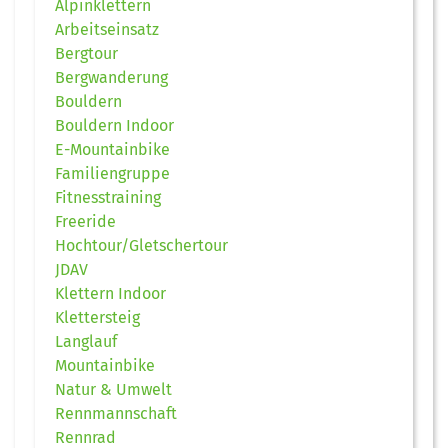
Alpinklettern
Arbeitseinsatz
Bergtour
Bergwanderung
Bouldern
Bouldern Indoor
E-Mountainbike
Familiengruppe
Fitnesstraining
Freeride
Hochtour/Gletschertour
JDAV
Klettern Indoor
Klettersteig
Langlauf
Mountainbike
Natur & Umwelt
Rennmannschaft
Rennrad