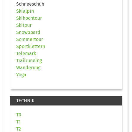
Schneeschuh
Skialpin
Skihochtour
Skitour
Snowboard
Sommertour
Sportklettern
Telemark
Trailrunning
Wanderung
Yoga
TECHNIK
T0
T1
T2