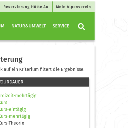
Reservierung Hütte Au
Mein Alpenverein
UM
NATUR&UMWELT
SERVICE
lterung
ck auf ein Kriterium filtert die Ergebnisse.
TOURDAUER
Freizeit-mehrtägig
Kurs
Kurs-eintägig
Kurs-mehrtägig
Kurs-Theorie