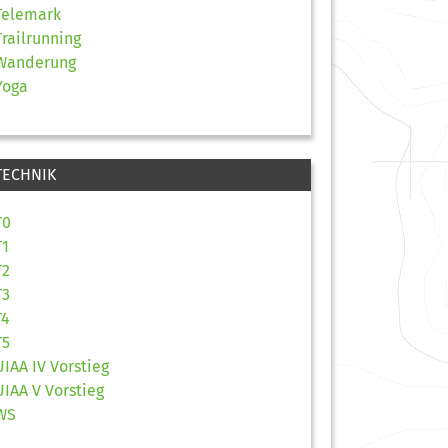
Telemark
Trailrunning
Wanderung
Yoga
TECHNIK
T0
T1
T2
T3
T4
T5
UIAA IV Vorstieg
UIAA V Vorstieg
WS