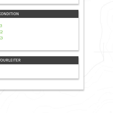
KONDITION
K1
K2
K3
TOURLEITER