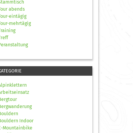
Stammtisch
Tour abends
Tour-eintägig
Tour-mehrtägig
Training
Treff
Veranstaltung
KATEGORIE
Alpinklettern
Arbeitseinsatz
Bergtour
Bergwanderung
Bouldern
Bouldern Indoor
E-Mountainbike