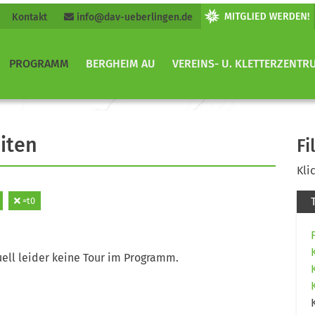
Kontakt
info@dav-ueberlingen.de
PROGRAMM
BERGHEIM AU
VEREINS- U. KLETTERZENTR
iten
Fi
Kli
=t0
ell leider keine Tour im Programm.