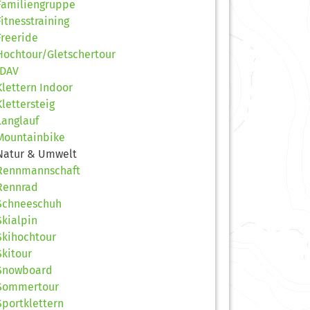
Familiengruppe
Fitnesstraining
Freeride
Hochtour/Gletschertour
JDAV
Klettern Indoor
Klettersteig
Langlauf
Mountainbike
Natur & Umwelt
Rennmannschaft
Rennrad
Schneeschuh
Skialpin
Skihochtour
Skitour
Snowboard
Sommertour
Sportklettern