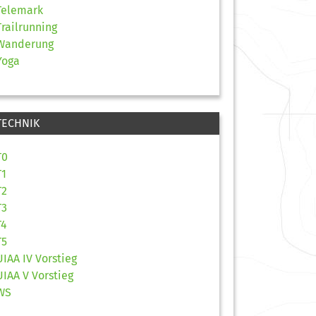
Telemark
Trailrunning
Wanderung
Yoga
TECHNIK
T0
T1
T2
T3
T4
T5
UIAA IV Vorstieg
UIAA V Vorstieg
WS