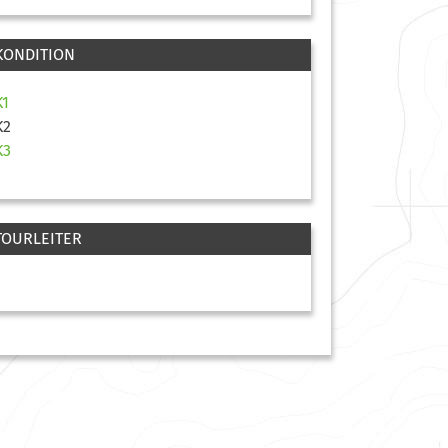
KONDITION
K1
K2
K3
TOURLEITER