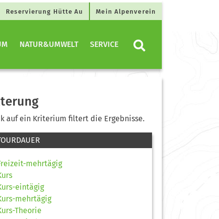
Reservierung Hütte Au
Mein Alpenverein
UM
NATUR&UMWELT
SERVICE
lterung
ck auf ein Kriterium filtert die Ergebnisse.
TOURDAUER
Freizeit-mehrtägig
Kurs
Kurs-eintägig
Kurs-mehrtägig
Kurs-Theorie