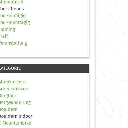
Stammtisch
Tour abends
Tour-eintägig
Tour-mehrtägig
Training
Treff
Veranstaltung
KATEGORIE
Alpinklettern
Arbeitseinsatz
Bergtour
Bergwanderung
Bouldern
Bouldern Indoor
E-Mountainbike