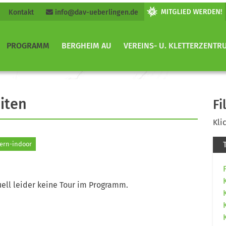
Kontakt
info@dav-ueberlingen.de
PROGRAMM
BERGHEIM AU
VEREINS- U. KLETTERZENTR
iten
Fi
Kli
ern-indoor
ell leider keine Tour im Programm.