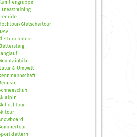
Familiengruppe
Fitnesstraining
Freeride
Hochtour/Gletschertour
JDAV
Klettern Indoor
Klettersteig
Langlauf
Mountainbike
Natur & Umwelt
Rennmannschaft
Rennrad
Schneeschuh
Skialpin
Skihochtour
Skitour
Snowboard
Sommertour
Sportklettern