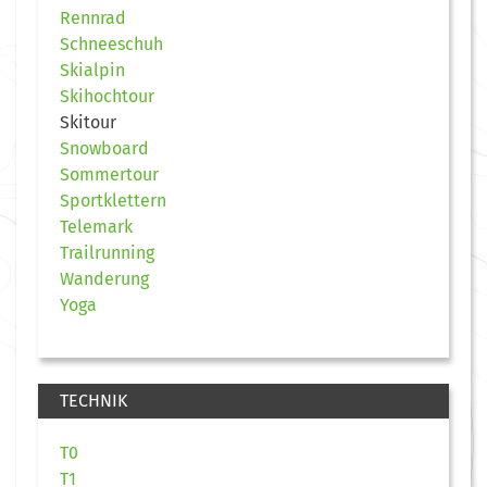
Rennrad
Schneeschuh
Skialpin
Skihochtour
Skitour
Snowboard
Sommertour
Sportklettern
Telemark
Trailrunning
Wanderung
Yoga
TECHNIK
T0
T1