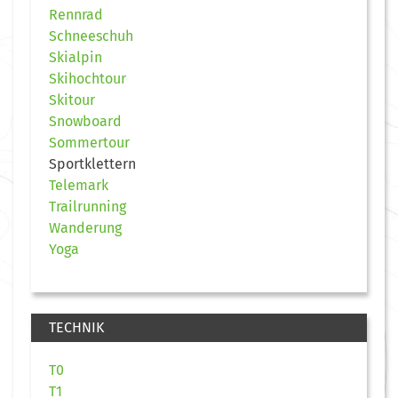
Rennrad
Schneeschuh
Skialpin
Skihochtour
Skitour
Snowboard
Sommertour
Sportklettern
Telemark
Trailrunning
Wanderung
Yoga
TECHNIK
T0
T1