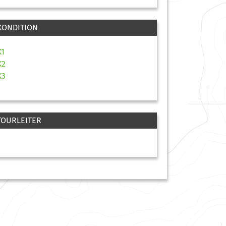
KONDITION
K1
K2
K3
TOURLEITER