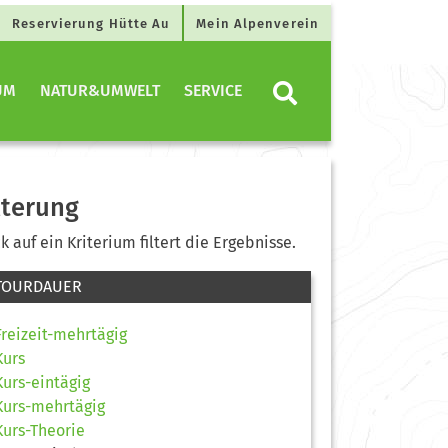
Reservierung Hütte Au
Mein Alpenverein
UM
NATUR&UMWELT
SERVICE
lterung
ck auf ein Kriterium filtert die Ergebnisse.
TOURDAUER
Freizeit-mehrtägig
Kurs
Kurs-eintägig
Kurs-mehrtägig
Kurs-Theorie