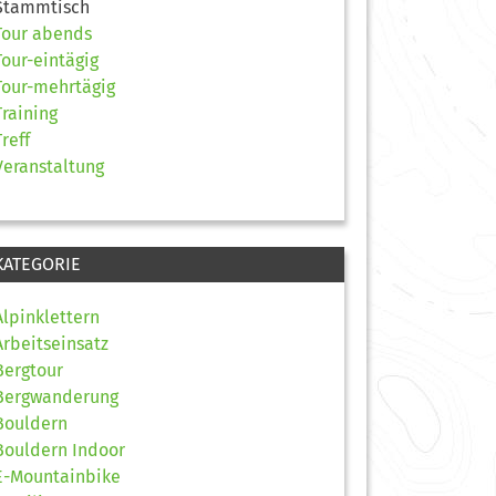
Stammtisch
Tour abends
Tour-eintägig
Tour-mehrtägig
Training
Treff
Veranstaltung
KATEGORIE
Alpinklettern
Arbeitseinsatz
Bergtour
Bergwanderung
Bouldern
Bouldern Indoor
E-Mountainbike