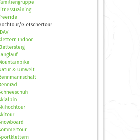
Familiengruppe
Fitnesstraining
Freeride
Hochtour/Gletschertour
JDAV
Klettern Indoor
Klettersteig
Langlauf
Mountainbike
Natur & Umwelt
Rennmannschaft
Rennrad
Schneeschuh
Skialpin
Skihochtour
Skitour
Snowboard
Sommertour
Sportklettern