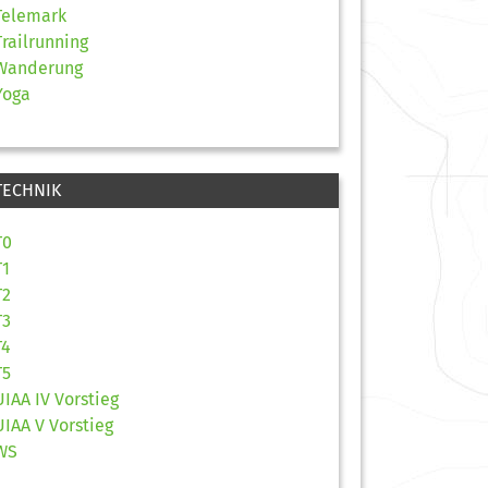
Telemark
Trailrunning
Wanderung
Yoga
TECHNIK
T0
T1
T2
T3
T4
T5
UIAA IV Vorstieg
UIAA V Vorstieg
WS