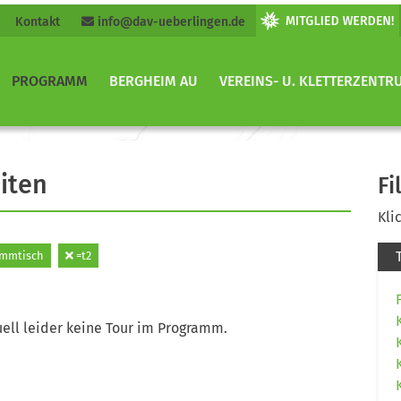
Kontakt
info@dav-ueberlingen.de
PROGRAMM
BERGHEIM AU
VEREINS- U. KLETTERZENTR
iten
Fi
Kli
mmtisch
=t2
ell leider keine Tour im Programm.