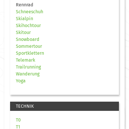
Rennrad
Schneeschuh
Skialpin
Skihochtour
Skitour
Snowboard
Sommertour
Sportklettern
Telemark
Trailrunning
Wanderung
Yoga
TECHNIK
T0
T1