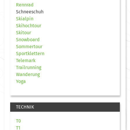
Rennrad
Schneeschuh
Skialpin
Skihochtour
Skitour
Snowboard
Sommertour
Sportklettern
Telemark
Trailrunning
Wanderung
Yoga
TECHNIK
T0
T1