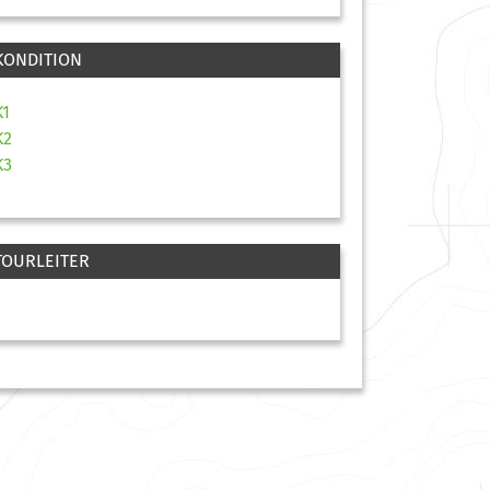
KONDITION
K1
K2
K3
TOURLEITER