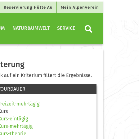
Reservierung Hütte Au
Mein Alpenverein
UM
NATUR&UMWELT
SERVICE
lterung
ck auf ein Kriterium filtert die Ergebnisse.
TOURDAUER
Freizeit-mehrtägig
Kurs
Kurs-eintägig
Kurs-mehrtägig
Kurs-Theorie