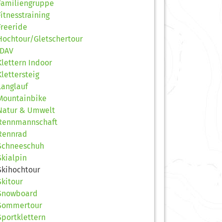
Familiengruppe
Fitnesstraining
Freeride
Hochtour/Gletschertour
JDAV
Klettern Indoor
Klettersteig
Langlauf
Mountainbike
Natur & Umwelt
Rennmannschaft
Rennrad
Schneeschuh
Skialpin
Skihochtour
Skitour
Snowboard
Sommertour
Sportklettern