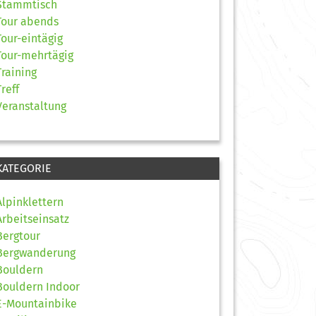
Stammtisch
Tour abends
Tour-eintägig
Tour-mehrtägig
Training
Treff
Veranstaltung
KATEGORIE
Alpinklettern
Arbeitseinsatz
Bergtour
Bergwanderung
Bouldern
Bouldern Indoor
E-Mountainbike