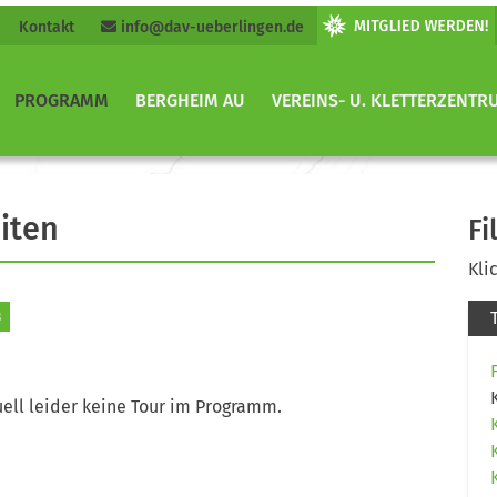
Kontakt
info@dav-ueberlingen.de
PROGRAMM
BERGHEIM AU
VEREINS- U. KLETTERZENTR
iten
Fi
Kli
3
ell leider keine Tour im Programm.