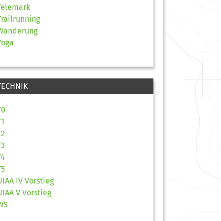
Telemark
Trailrunning
Wanderung
Yoga
TECHNIK
T0
T1
T2
T3
T4
T5
UIAA IV Vorstieg
UIAA V Vorstieg
WS