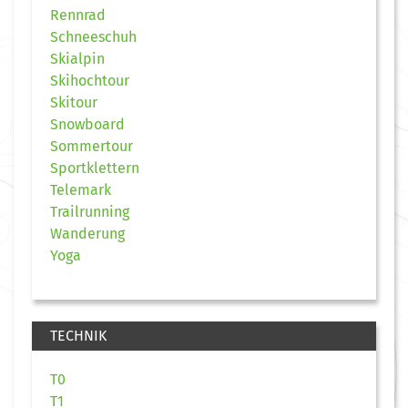
Rennrad
Schneeschuh
Skialpin
Skihochtour
Skitour
Snowboard
Sommertour
Sportklettern
Telemark
Trailrunning
Wanderung
Yoga
TECHNIK
T0
T1