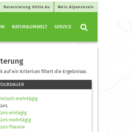
Reservierung Hütte Au
Mein Alpenverein
UM
NATUR&UMWELT
SERVICE
lterung
ck auf ein Kriterium filtert die Ergebnisse.
TOURDAUER
Freizeit-mehrtägig
Kurs
Kurs-eintägig
Kurs-mehrtägig
Kurs-Theorie