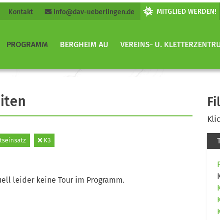
Kontakt
info@dav-ueberlingen.de
PROGRAMM
BERGHEIM AU
VEREINS- U. KLETTERZENTR
iten
Fi
Kli
tseinsatz
K3
ell leider keine Tour im Programm.