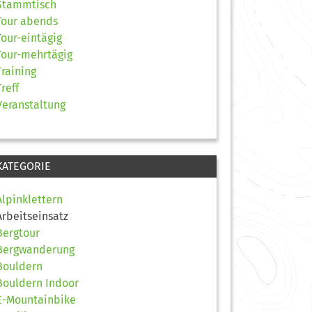
Stammtisch
Tour abends
Tour-eintägig
Tour-mehrtägig
Training
Treff
Veranstaltung
KATEGORIE
Alpinklettern
Arbeitseinsatz
Bergtour
Bergwanderung
Bouldern
Bouldern Indoor
E-Mountainbike