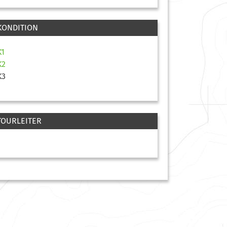
KONDITION
K1
K2
K3
TOURLEITER