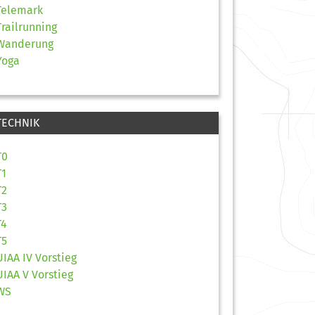
Telemark
Trailrunning
Wanderung
Yoga
TECHNIK
T0
T1
T2
T3
T4
T5
UIAA IV Vorstieg
UIAA V Vorstieg
WS