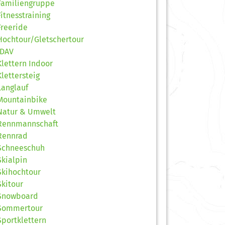
Familiengruppe
Fitnesstraining
Freeride
Hochtour/Gletschertour
JDAV
Klettern Indoor
Klettersteig
Langlauf
Mountainbike
Natur & Umwelt
Rennmannschaft
Rennrad
Schneeschuh
Skialpin
Skihochtour
Skitour
Snowboard
Sommertour
Sportklettern