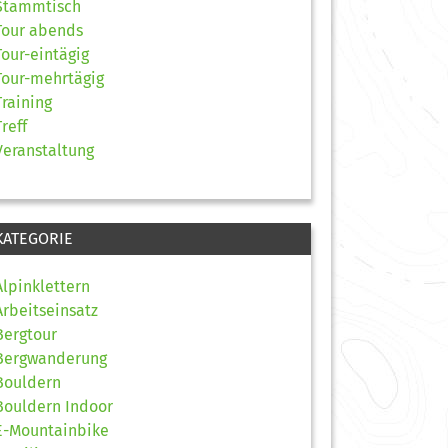
Stammtisch
Tour abends
Tour-eintägig
Tour-mehrtägig
Training
Treff
Veranstaltung
KATEGORIE
Alpinklettern
Arbeitseinsatz
Bergtour
Bergwanderung
Bouldern
Bouldern Indoor
E-Mountainbike