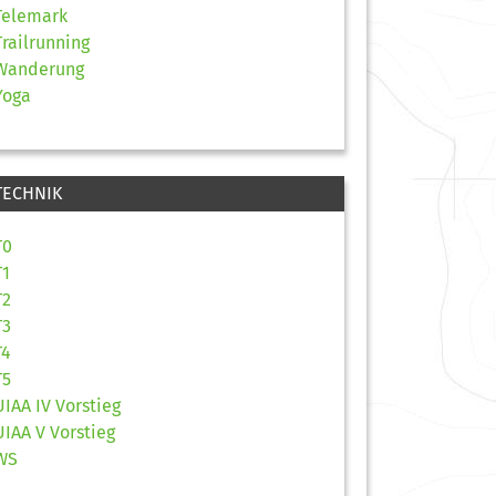
Telemark
Trailrunning
Wanderung
Yoga
TECHNIK
T0
T1
T2
T3
T4
T5
UIAA IV Vorstieg
UIAA V Vorstieg
WS