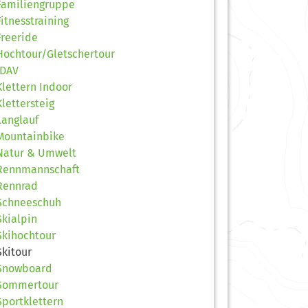
Familiengruppe
Fitnesstraining
Freeride
Hochtour/Gletschertour
JDAV
Klettern Indoor
Klettersteig
Langlauf
Mountainbike
Natur & Umwelt
Rennmannschaft
Rennrad
Schneeschuh
Skialpin
Skihochtour
Skitour
Snowboard
Sommertour
Sportklettern