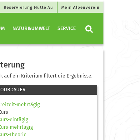
Reservierung Hütte Au
Mein Alpenverein
UM
NATUR&UMWELT
SERVICE
lterung
ck auf ein Kriterium filtert die Ergebnisse.
TOURDAUER
Freizeit-mehrtägig
Kurs
Kurs-eintägig
Kurs-mehrtägig
Kurs-Theorie