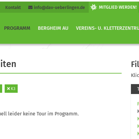
Kontakt
info@dav-ueberlingen.de
PROGRAMM
BERGHEIM AU
VEREINS- U. KLETTERZENTR
iten
Fi
Kli
K3
ell leider keine Tour im Programm.