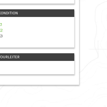
KONDITION
K1
K2
K3
TOURLEITER