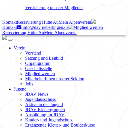
Versicherung unserer Mitglieder
Kontakt
Reservierung Hütte Au
Mein Alpenverein
Kontakt
info@dav-ueberlingen.de
Reservierung Hütte Au
Mein Alpenverein
Verein
Vorstand
Satzung und Leitbild
Organigramm
Geschäftsstelle
Mitglied werden
MitarbeiterInnen unserer Sektion
Jobs
Jugend
JDAV News
Jugendausschuss
Aktive in der Jugend
JDAV Klettergruppen
Ausbildung im JDAV
Kinder- und Jugendschutz
Ergänzende Kletter- und Boulderkurse