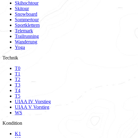
Skihochtour
Skitour
Snowboard
Sommertour
Sportklettern
Telemark
Trailrunning
Wanderung
Yoga
Technik
T0
T1
T2
T3
T4
T5
UIAA IV Vorstieg
UIAA V Vorstieg
WS
Kondition
K1