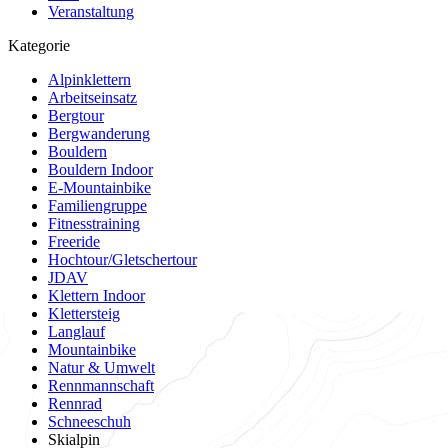
Veranstaltung
Kategorie
Alpinklettern
Arbeitseinsatz
Bergtour
Bergwanderung
Bouldern
Bouldern Indoor
E-Mountainbike
Familiengruppe
Fitnesstraining
Freeride
Hochtour/Gletschertour
JDAV
Klettern Indoor
Klettersteig
Langlauf
Mountainbike
Natur & Umwelt
Rennmannschaft
Rennrad
Schneeschuh
Skialpin