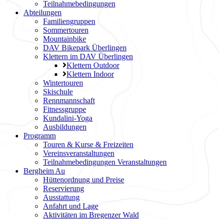
Teilnahmebedingungen
Abteilungen
Familiengruppen
Sommertouren
Mountainbike
DAV Bikepark Überlingen
Klettern im DAV Überlingen
Klettern Outdoor
Klettern Indoor
Wintertouren
Skischule
Rennmannschaft
Fitnessgruppe
Kundalini-Yoga
Ausbildungen
Programm
Touren & Kurse & Freizeiten
Vereinsveranstaltungen
Teilnahmebedingungen Veranstaltungen
Bergheim Au
Hüttenordnung und Preise
Reservierung
Ausstattung
Anfahrt und Lage
Aktivitäten im Bregenzer Wald