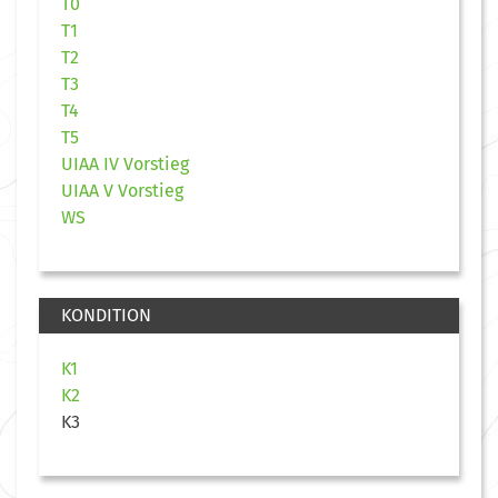
T0
T1
T2
T3
T4
T5
UIAA IV Vorstieg
UIAA V Vorstieg
WS
KONDITION
K1
K2
K3