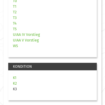
T0
T1
T2
T3
T4
T5
UIAA IV Vorstieg
UIAA V Vorstieg
WS
KONDITION
K1
K2
K3