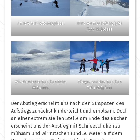
Kurz vorm Sulzfluhgipfel
Im Rachen Foto M.Spiess
Foto M.Spiess
Windumtoste Sulzfluh Foto
Fliegen auf der Sulzfluh
M.Spiess
Foto M.Spiess
Der Abstieg erscheint uns nach den Strapazen des
Aufstiegs zunächst kinderleicht und erholsam. Doch
an einer extrem steilen Stelle am Ende des Rachen
erscheint uns der Abstieg mit Schneeschuhen zu
mühsam und wir rutschen rund 50 Meter auf dem