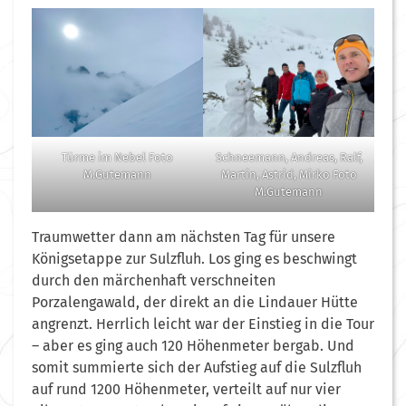
Schneemann, Andreas, Ralf,
Türme im Nebel Foto
Martin, Astrid, Mirko Foto
M.Gutemann
M.Gutemann
Traumwetter dann am nächsten Tag für unsere
Königsetappe zur Sulzfluh. Los ging es beschwingt
durch den märchenhaft verschneiten
Porzalengawald, der direkt an die Lindauer Hütte
angrenzt. Herrlich leicht war der Einstieg in die Tour
– aber es ging auch 120 Höhenmeter bergab. Und
somit summierte sich der Aufstieg auf die Sulzfluh
auf rund 1200 Höhenmeter, verteilt auf nur vier