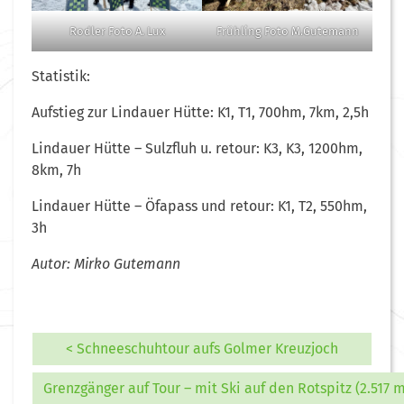
Rodler Foto A. Lux
Frühling Foto M.Gutemann
Statistik:
Aufstieg zur Lindauer Hütte: K1, T1, 700hm, 7km, 2,5h
Lindauer Hütte – Sulzfluh u. retour: K3, K3, 1200hm,
8km, 7h
Lindauer Hütte – Öfapass und retour: K1, T2, 550hm,
3h
Autor: Mirko Gutemann
< Schneeschuhtour aufs Golmer Kreuzjoch
Grenzgänger auf Tour – mit Ski auf den Rotspitz (2.517 m